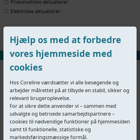
Pneumatiske aktuatorer
Elektriske aktuatorer
Hjælp os med at forbedre
vores hjemmeside med
HJEM
丨
PRODUKTER
丨
AKTUATORER
cookies
Hos Coreline værdsætter vi alle besøgende og
arbejder målrettet på at tilbyde en stabil, sikker og
relevant brugeroplevelse.
For at sikre dette anvender vi – sammen med
udvalgte og betroede samarbejdspartnere –
cookies til nødvendige funktioner på hjemmesiden
samt til funktionelle, statistiske og
markedsføringsmæssige formål.