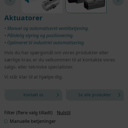
Aktuatorer
• Manuel og automatiseret ventilbetjening.
• Pålidelig styring og positionering.
• Optimeret til industriel automatisering.
Hvis du har spørgsmål om vores produkter eller
særlige krav, er du velkommen til at kontakte vores
salgs- eller tekniske specialister.
Vi står klar til at hjælpe dig.
Kontakt os
Se alle produkter
Filter (flere valg tilladt)
Nulstil
Manuelle betjeninger